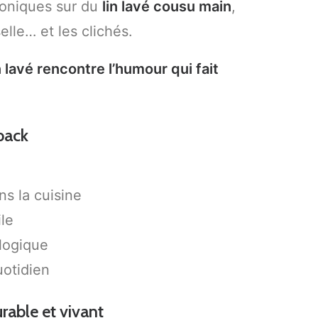
coniques sur du
lin lavé cousu main
,
elle… et les clichés.
n lavé rencontre l’humour qui fait
 pack
ns la cuisine
ile
logique
uotidien
urable et vivant