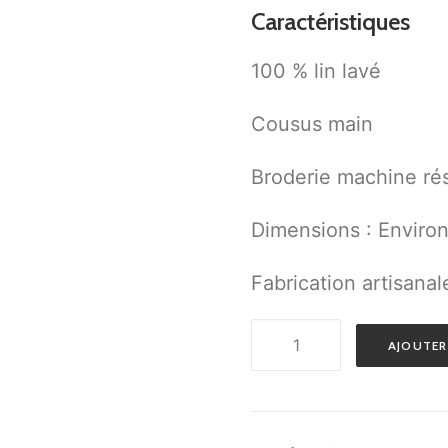
Caractéristiques
100 % lin lavé
Cousus main
Broderie machine rés
Dimensions : Enviro
Fabrication artisanal
quantité
AJOUTER
de
PACK
4