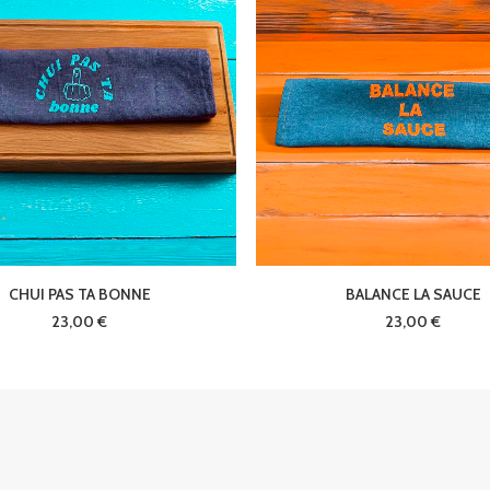
AJOUTER AU PANIER
AJOUTER AU PANIER
CHUI PAS TA BONNE
BALANCE LA SAUCE
23,00
€
23,00
€