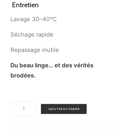
Entretien
Lavage 30–40°C
Séchage rapide
Repassage inutile
Du beau linge… et des vérités
brodées.
quantité
AJOUTER AU PANIER
de
J'ESSUIE