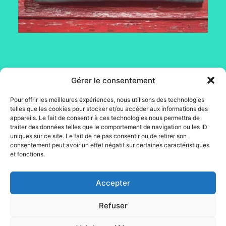
Gérer le consentement
Mentions légales
Conditions générales de vente
Pour offrir les meilleures expériences, nous utilisons des technologies
Conditions générales
telles que les cookies pour stocker et/ou accéder aux informations des
appareils. Le fait de consentir à ces technologies nous permettra de
d’utilisation
traiter des données telles que le comportement de navigation ou les ID
Mon compte
uniques sur ce site. Le fait de ne pas consentir ou de retirer son
Contact
consentement peut avoir un effet négatif sur certaines caractéristiques
et fonctions.
Accepter
Refuser
© 2020 – Broc dans la lune – web :
della mattia